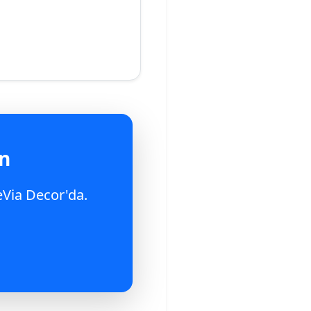
ın
eVia Decor'da.