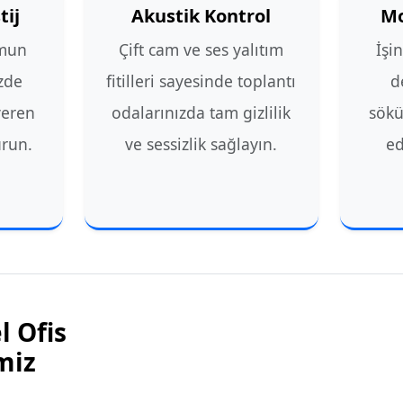
tij
Akustik Kontrol
Mo
mun
Çift cam ve ses yalıtım
İşi
izde
fitilleri sayesinde toplantı
d
veren
odalarınızda tam gizlilik
sökü
urun.
ve sessizlik sağlayın.
ed
l Ofis
miz