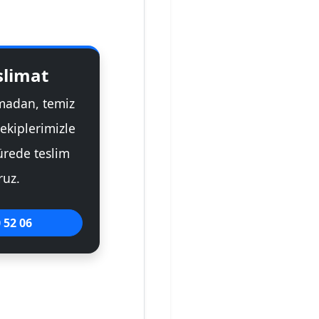
eslimat
tmadan, temiz
 ekiplerimizle
sürede teslim
ruz.
 52 06