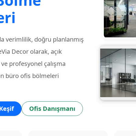
 Bölme
ri
 verimlilik, doğru planlanmış
teVia Decor
olarak, açık
iz ve profesyonel çalışma
en
büro ofis bölmeleri
Keşif
Ofis Danışmanı