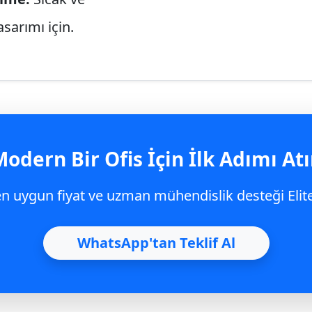
asarımı için.
odern Bir Ofis İçin İlk Adımı At
 en uygun fiyat ve uzman mühendislik desteği Elit
WhatsApp'tan Teklif Al