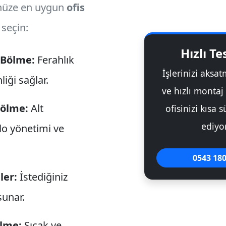
nüze en uygun
ofis
 seçin:
Hızlı T
Bölme:
Ferahlık
İşlerinizi aksa
liği sağlar.
ve hızlı montaj
Bölme:
Alt
ofisinizi kısa 
ediyo
lo yönetimi ve
0543 180
ler:
İstediğiniz
sunar.
ölme:
Sıcak ve