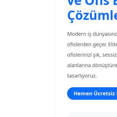
ve Ofis
Çözümle
Modern iş dünyasında
ofislerden geçer.
Eli
ofislerinizi şık, sess
alanlarına dönüştür
tasarlıyoruz.
Hemen Ücretsiz 